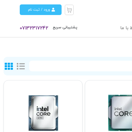
ورود / ثبت نام
پشتیبانی سریع
 با ما
07132317242