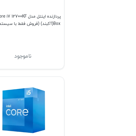
پردازنده اینتل مدل  12700KF
Box(آکبند) (فروش فقط با سیستم کامل)
ناموجود