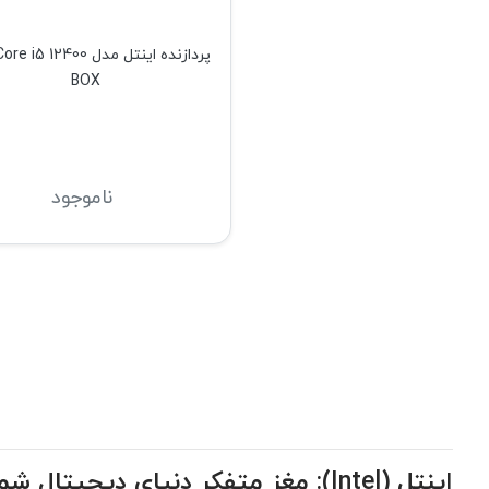
پردازنده اینتل مدل 5 12400
BOX
ناموجود
اینتل (Intel): مغز متفکر دنیای دیجیتال شما