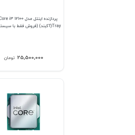
پردازنده اینتل مدل i3 12100
Tray(آکبند) (فروش فقط با سیستم کامل)
25,500,000
تومان