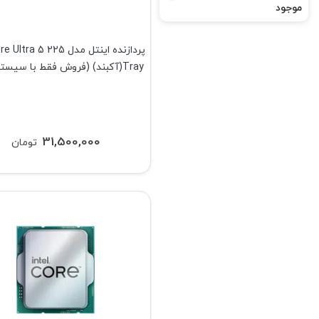
موجود
پردازنده اینتل مدل ra 5 225
Tray(آکبند) (فروش فقط با سیستم کامل)
31,500,000
تومان