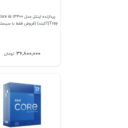
پردازنده اینتل مدل 5 13400
Tray(آکبند) (فروش فقط با سیستم کامل)
36,800,000
تومان