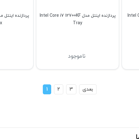
Intel Core i
پردازنده اینتل مدل Intel Core i7 12700KF
Tray
Box
ناموجود
بعدی
3
2
1