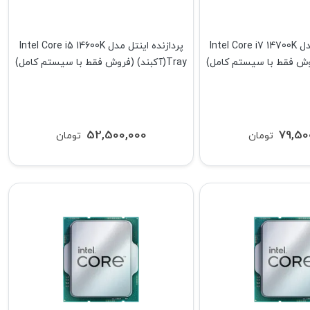
پردازنده اینتل مدل Intel Core i7 14700K
پردازنده اینتل مدل Intel Core i5 14600K
Tray(آکبند) (فروش فقط با سیستم کامل)
52,500,000
79,50
تومان
تومان