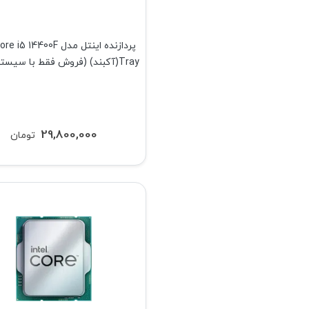
پردازنده اینتل مدل 5 14400F
Tray(آکبند) (فروش فقط با سیستم کامل)
29,800,000
تومان