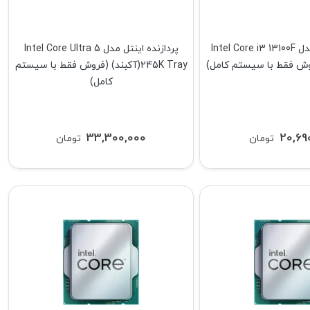
پردازنده اینتل مدل Intel Core i3 13100F
پردازنده اینتل مدل Intel Core Ultra 5
245K Tray(آکبند) (فروش فقط با سیستم
کامل)
33,300,000
20,69
تومان
تومان