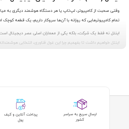
وقتی صحبت از کامپیوتر، لپ‌تاپ یا هر دستگاه هوشمند دیگری به میان می
تمام کامپیوترهایی که روزانه با آن‌ها سروکار داریم، یک قطعه کوچک ام
اینتل نه فقط یک شرکت، بلکه یکی از معماران اصلی عصر دیجیتال است. ب
اینتل خواهیم داشت تا بفهمیم چرا این غول فناوری، انتخابی هوشمندانه
اینتل: از سیلیکون ولی تا مرکز فرماندهی کامپیوتر شما
داستان اینتل در سال ۱۹۶۸ در «سیلیکون ولی» آغ
اختراع اولین ریزپردازنده (Microprocessor) جهان در سال ۱۹۷۱، انقلابی به پا کرد که راه را برای ساخت کامپیوترهای شخصی (PC) امروزی هموار نمود.
این روحیه نوآوری هرگز متوقف نشد. قانونی به نام "قانون مور" که توسط 
پایبند ماند و نتیجه آن، پردازنده‌هایی است که امروز می‌بینیم: سریع‌تر 
ارسال سریع به سراسر
پرداخت آنلاین و کیف
کشور
پول
چرا اینتل انتخاب اول بسیاری است؟