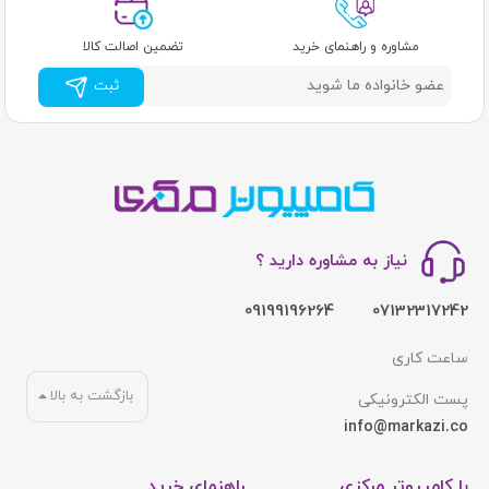
مشاوره و راهنمای خرید
تضمین اصالت کالا
ثبت
نیاز به مشاوره دارید ؟
09199196264
07132317242
ساعت کاری
بازگشت به بالا
پست الکترونیکی
info@markazi.co
با کامپیوتر مرکزی
راهنمای خرید