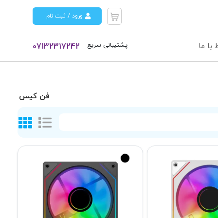
ورود / ثبت نام
پشتیبانی سریع
 با ما
07132317242
فن کیس