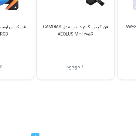
ل AWEST GT-
فن کیس گیم دیاس مدل GAMDIAS
ARGB
AEOLUS M2-1205R
ناموجود
ن