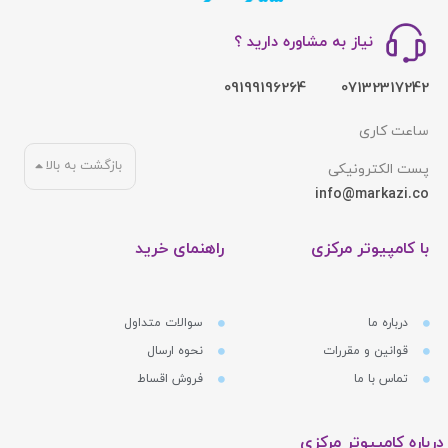
نیاز به مشاوره دارید ؟
09199196264
07132317242
ساعت کاری
بازگشت به بالا
پست الکترونیکی
info@markazi.co
با کامپیوتر مرکزی
راهنمای خرید
درباره ما
سوالات متداول
قوانین و مقررات
نحوه ارسال
تماس با ما
فروش اقساط
درباره کامپیوتر مرکزی