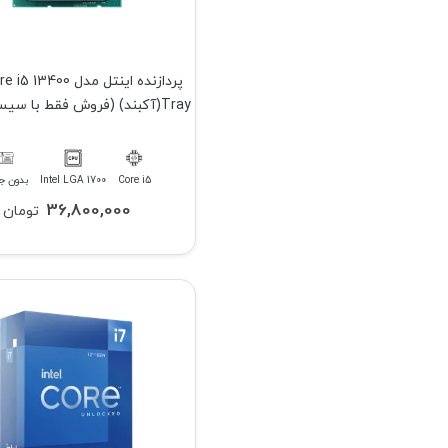
پردازنده اینتل مدل 3400
Tray(آکبند) (فروش فقط با سیستم کامل)
Core i5
Intel LGA 1700
بدون ج
36,800,000
تومان