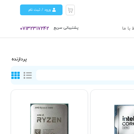
ورود / ثبت نام
پشتیبانی سریع
 با ما
07132317242
پردازنده