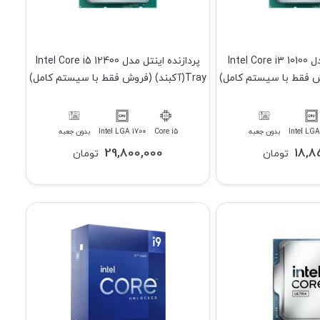
پردازنده اینتل مدل Intel Core i3 10100
پردازنده اینتل مدل Intel Core i5 12400
Tray(آکبند) (فروش فقط با سیستم کامل)
Intel LGA
بدون جعبه
Core i5
Intel LGA 1700
بدون جعبه
29,800,000
18,8
تومان
تومان