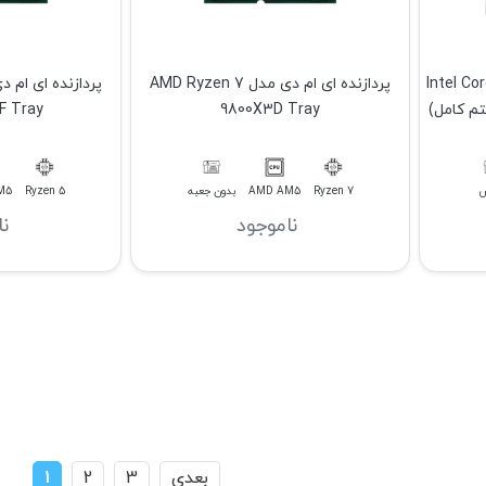
Intel Core i7 12
پردازنده ای ام دی مدل AMD Ryzen 7
9800X3D Tray
9500F Tray
س
Ryzen 7
AMD AM5
بدون جعبه
Ryzen 5
M5
ناموجود
ن
بعدی
3
2
1