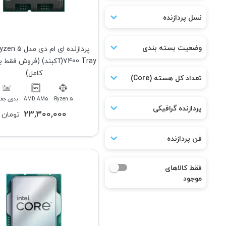
نسل پردازنده
وضعیت بسته بندی
پردازنده ای ام دی
7400 Tray(آکبند) (فروش فق
کامل)
تعداد کل هسته (Core)
Ryzen 5
AMD AM5
بدون جعب
پردازنده گرافیکی
23,300,000
تومان
فن پردازنده
فقط کالاهای
موجود