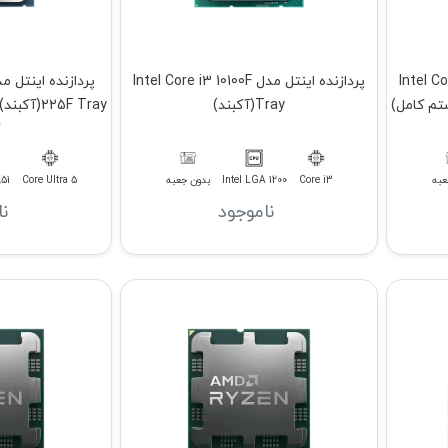
Intel Core i5 1
پردازنده اینتل مدل Intel Core i3 10100F
Tray(آکبند)
25F Tray
عبه
Core i3
Intel LGA 1200
بدون جعبه
Core Ultra 5
851
ناموجود
ن