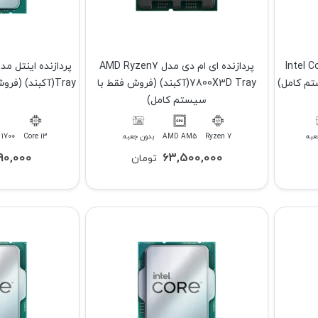
Intel Core i3 1
پردازنده ای ام دی مدل AMD Ryzen7
7800X3D Tray(آکبند) (فروش فقط با
Tray(آکبند) (فروش فقط با سیستم کامل)
سیستم کامل)
عبه
Ryzen 7
AMD AM5
بدون جعبه
Core i3
 1700
90,000
63,500,000
تومان