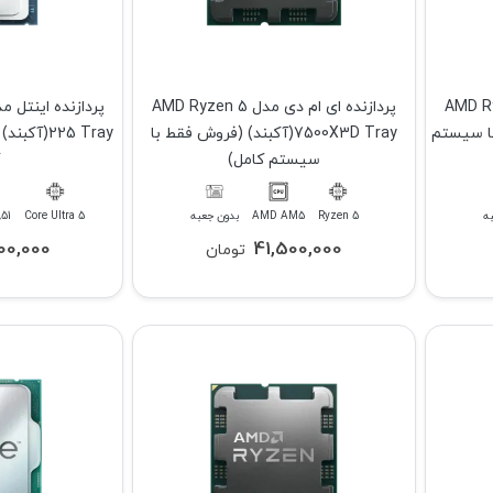
 مدل AMD Ryzen 5
پردازنده ای ام دی مدل AMD Ryzen 5
ط با سیستم
7500X3D Tray(آکبند) (فروش فقط با
225 Tray(
سیستم کامل)
ه
Ryzen 5
AMD AM5
بدون جعبه
Core Ultra 5
851
00,000
41,500,000
تومان