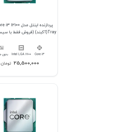
پردازنده اینتل مدل 2100
Tray(آکبند) (فروش فقط با سیستم کامل)
Core i3
Intel LGA 1700
بدون ج
25,500,000
تومان