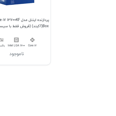
پردازنده اینتل مدل 700KF
Box(آکبند) (فروش فقط با سیستم کامل)
Core i7
Intel LGA 1700
باک
ناموجود