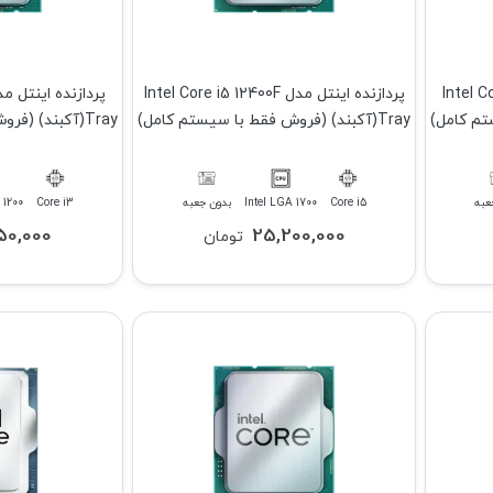
Intel Core i3 1
پردازنده اینتل مدل Intel Core i5 12400F
Tray(آکبند) (فروش فقط با سیستم کامل)
Tray(آکبند) (فروش فقط با سیستم کامل)
عبه
Core i5
Intel LGA 1700
بدون جعبه
Core i3
 1200
50,000
25,200,000
تومان