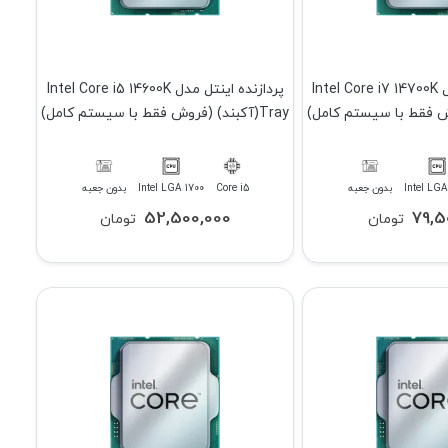
پردازنده اینتل مدل Intel Core i7 14700K
پردازنده اینتل مدل Intel Core i5 14600K
Tray(آکبند) (فروش فقط با سیستم کامل)
Intel LGA
بدون جعبه
Core i5
Intel LGA 1700
بدون جعبه
52,500,000
79,5
تومان
تومان