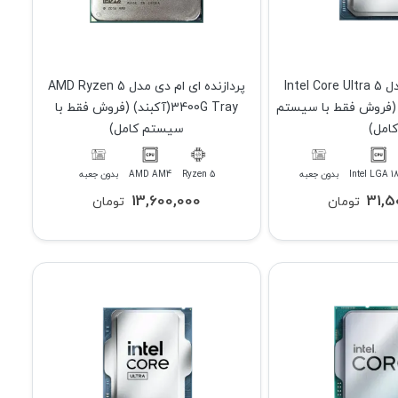
پردازنده اینتل مدل Intel Core Ultra 5
پردازنده ای ام دی مدل AMD Ryzen 5
آکبند) (فروش فقط با سیستم
3400G Tray(آکبند) (فروش فقط با
کامل)
سیستم کامل)
Intel LGA 1
بدون جعبه
Ryzen 5
AMD AM4
بدون جعبه
13,600,000
31,5
تومان
تومان