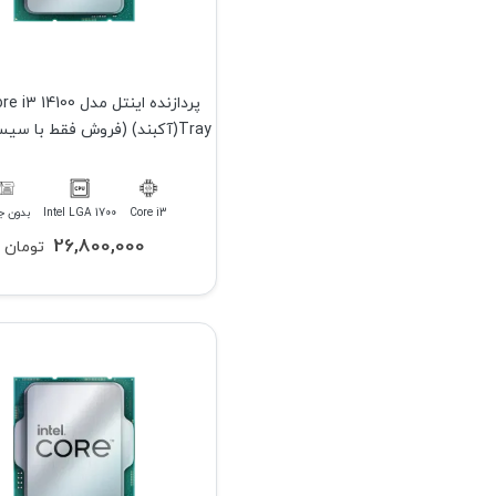
پردازنده اینتل مدل 4100
Tray(آکبند) (فروش فقط با سیستم کامل)
Core i3
Intel LGA 1700
بدون ج
26,800,000
تومان