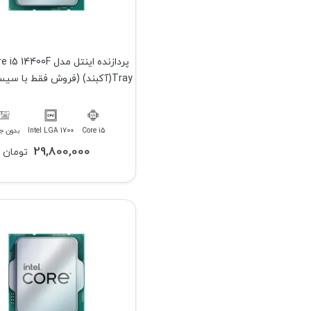
پردازنده اینتل مدل 400F
Tray(آکبند) (فروش فقط با سیستم کامل)
Core i5
Intel LGA 1700
بدون ج
29,800,000
تومان