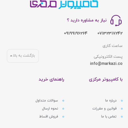
نیاز به مشاوره دارید ؟
09199196264
07132317242
ساعت کاری
بازگشت به بالا
پست الکترونیکی
info@markazi.co
با کامپیوتر مرکزی
راهنمای خرید
درباره ما
سوالات متداول
قوانین و مقررات
نحوه ارسال
تماس با ما
فروش اقساط