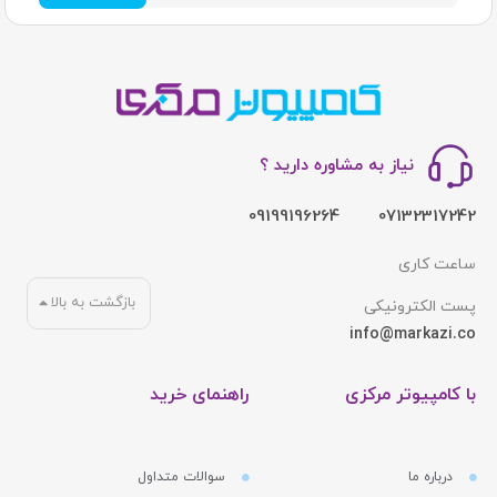
نیاز به مشاوره دارید ؟
09199196264
07132317242
ساعت کاری
بازگشت به بالا
پست الکترونیکی
info@markazi.co
با کامپیوتر مرکزی
راهنمای خرید
درباره ما
سوالات متداول