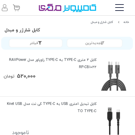
خانه
کابل شارژر و مبدل
کابل شارژر و مبدل
جدیدترین
فیلتر
کابل 2 متری TYPE-C به TYPE-C راوپاور مدل RAVPower
RP-CB1022
520,000
تومان
کابل تبدیل 1متری USB به TYPE-C کی نت مدل Knet USB
TO TYPE-C
ناموجود