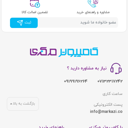
مشاوره و راهنمای خرید
تضمین اصالت کالا
ثبت
نیاز به مشاوره دارید ؟
09199196264
07132317242
ساعت کاری
بازگشت به بالا
پست الکترونیکی
info@markazi.co
با کامپیوتر مرکزی
راهنمای خرید