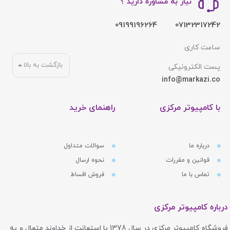
نیاز به مشاوره دارید ؟
09199196264
07132317242
ساعت کاری
بازگشت به بالا
پست الکترونیکی
info@markazi.co
با کامپیوتر مرکزی
راهنمای خرید
درباره ما
سوالات متداول
قوانین و مقررات
نحوه ارسال
تماس با ما
فروش اقساط
درباره کامپیوتر مرکزی
فروشگاه کامپیوتر مرکزی در سال 1378 با استعانت از خداوند متعال و به