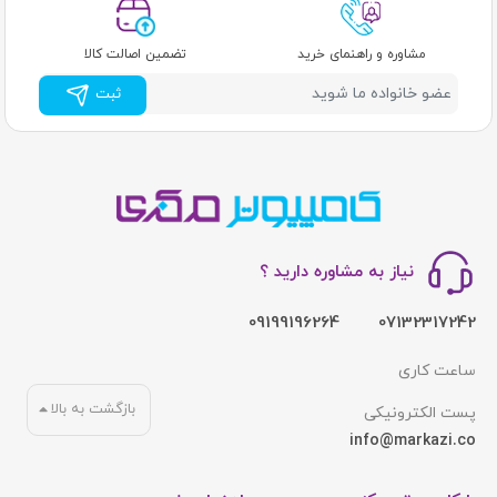
مشاوره و راهنمای خرید
تضمین اصالت کالا
ثبت
نیاز به مشاوره دارید ؟
09199196264
07132317242
ساعت کاری
بازگشت به بالا
پست الکترونیکی
info@markazi.co