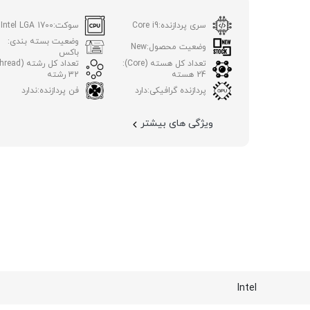
سری پردازنده:
Core i9
سوکت:
Intel LGA 1700
وضعیت بسته بندی:
وضعیت محصول:
New
باکس
تعداد کل هسته (Core):
تعداد کل رشته (Thread):
24 هسته
32 رشته
پردازنده گرافیکی:
دارد
فن پردازنده:
ندارد
ویژگی های بیشتر
Intel