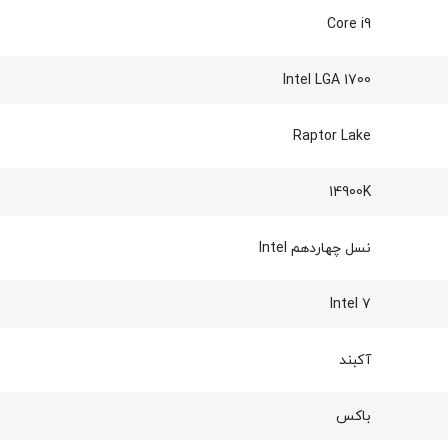
Core i9
Intel LGA 1700
Raptor Lake
14900K
نسل چهاردهم Intel
Intel 7
آکبند
باکس