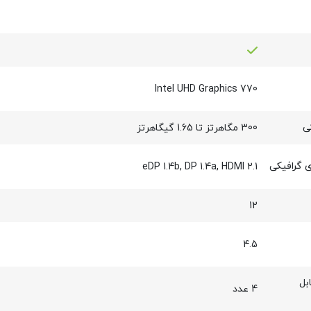
Intel UHD Graphics 770
ی
300 مگاهرتز تا 1.65 گیگاهرتز
 گرافیکی
eDP 1.4b, DP 1.4a, HDMI 2.1
12
4.5
بل
4 عدد