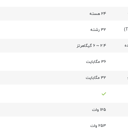
24 هسته
32 رشته
ه
2.4 ~ 6 گیگاهرتز
36 مگابایت
32 مگابایت
125 وات
253 وات