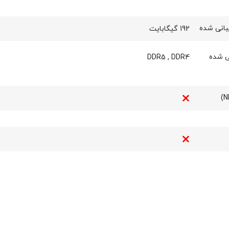
بانی شده
192 گیگابایت
ی شده
DDR5
,
DDR4