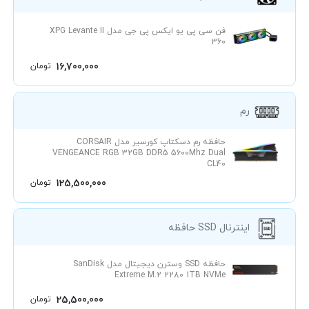
فن سی پی یو ایکس پی جی مدل XPG Levante II
360
16,700,000
تومان
رم
حافظه رم دسکتاپ کورسیر مدل CORSAIR
VENGEANCE RGB 32GB DDR5 5600Mhz Dual
CL40
125,500,000
تومان
حافظه SSD اینترنال
حافظه SSD وسترن دیجیتال مدل SanDisk
Extreme M.2 2280 1TB NVMe
25,500,000
تومان