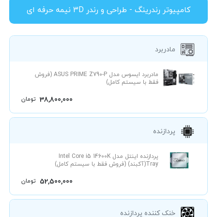
کامپیوتر رندرینگ - طراحی و رندر 3D نیمه حرفه ای
مادربرد
مادربرد ایسوس مدل ASUS PRIME Z790-P (فروش
فقط با سیستم کامل)
38,800,000
تومان
پردازنده
پردازنده اینتل مدل Intel Core i5 14600K
Tray(آکبند) (فروش فقط با سیستم کامل)
52,500,000
تومان
خنک کننده پردازنده