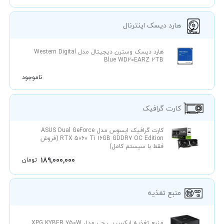
هارد دیسک اینترنال
هارد دیسک وسترن دیجیتال مدل Western Digital
Blue WD20EARZ 2TB
ناموجود
کارت گرافیک
کارت گرافیک ایسوس مدل ASUS Dual GeForce
RTX 5060 Ti 16GB GDDR7 OC Edition (فروش
فقط با سیستم کامل)
189,000,000
تومان
منبع تغذیه
منبع تغذیه ایکس پی جی مدل XPG KYBER 750W