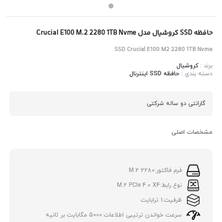
حافظه SSD کروشیال مدل Crucial E100 M.2 2280 1TB Nvme
SSD Crucial E100 M2 2280 1TB Nvme
برند :
کروشیال
دسته بندی :
حافظه SSD اینترنال
گارانتی دو ساله شرکتی
مشخصات اصلی
فرم فاکتور:
M.2 2280
نوع رابط:
M.2 PCIe 4.0 X4
ظرفیت:
1 ترابایت
سرعت خواندن ترتیبی اطلاعات:
5000 مگابایت بر ثانیه