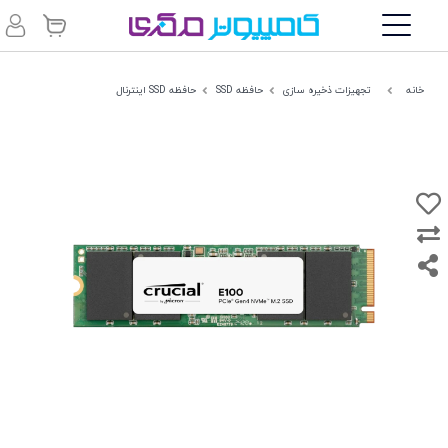
خانه
تجهیزات ذخیره سازی
حافظه SSD
حافظه SSD اینترنال