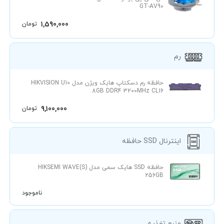
GT-AV90
1,590,000
تومان
رم
حافظه رم دسکتاپ هایک ویژن مدل HIKVISION U10
8GB DDR4 3200MHz CL16
9,100,000
تومان
حافظه SSD اینترنال
حافظه SSD هایک سمی مدل HIKSEMI WAVE(S)
256GB
ناموجود
منبع تغذیه