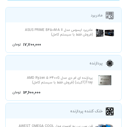
مادربرد
مادربرد ایسوس مدل ASUS PRIME B450M-A II
(فروش فقط با سیستم کامل)
17,700,000
تومان
پردازنده
پردازنده ای ام دی مدل AMD Ryzen 5 3400G
Tray(آکبند) (فروش فقط با سیستم کامل)
13,600,000
تومان
خنک کننده پردازنده
فن سی پی یو اوست مدل AWEST OMEGA COOL