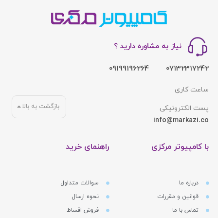
نیاز به مشاوره دارید ؟
09199196264
07132317242
ساعت کاری
بازگشت به بالا
پست الکترونیکی
info@markazi.co
با کامپیوتر مرکزی
راهنمای خرید
درباره ما
سوالات متداول
قوانین و مقررات
نحوه ارسال
تماس با ما
فروش اقساط