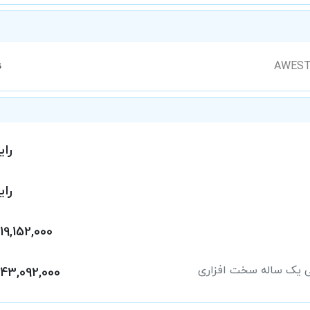
ن
رای
رای
19,152,000
ی یک ساله سخت افزاری
43,092,000