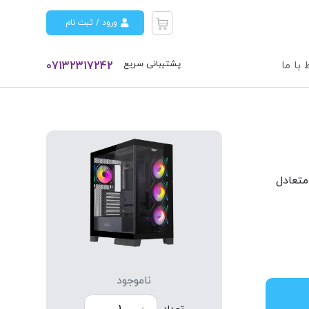
ورود / ثبت نام
پشتیبانی سریع
 با ما
07132317242
 سیستم متعادل
ناموجود