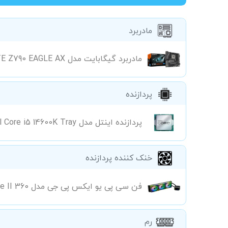
مادربرد
مادربرد گیگابایت مدل GIGABYTE Z790 EAGLE AX (فروش فقط با سیستم کامل)
پردازنده
پردازنده اینتل مدل Intel Core i5 14600K Tray(آکبند) (فروش فقط با سیستم کامل)
خنک کننده پردازنده
فن سی پی یو ایکس پی جی مدل XPG Levante II 360
رم