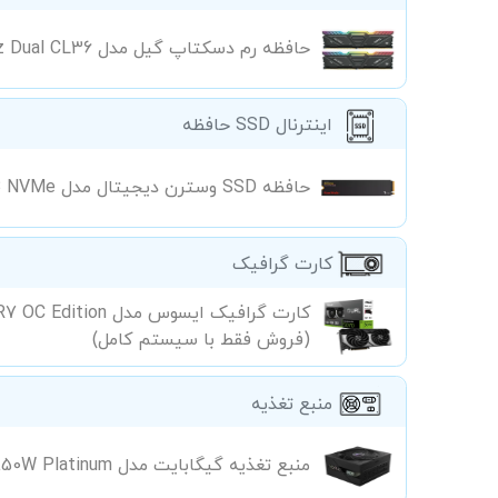
حافظه رم دسکتاپ گیل مدل Geil Polaris RGB 32GB DDR5 6000Mhz Dual CL36
حافظه SSD اینترنال
حافظه SSD وسترن دیجیتال مدل SanDisk Extreme M.2 2280 1TB NVMe
کارت گرافیک
کارت گرافیک ایسوس 
(فروش فقط با سیستم کامل)
منبع تغذیه
منبع تغذیه گیگابایت مدل GIGABYTE AORUS ELITE P850W Platinum