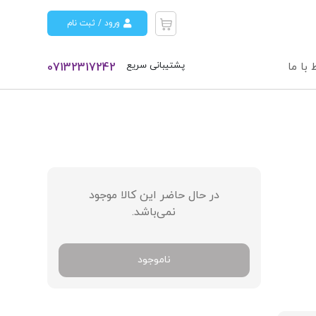
ورود / ثبت نام
پشتیبانی سریع
 با ما
07132317242
در حال حاضر این کالا موجود
نمی‌باشد.
ناموجود