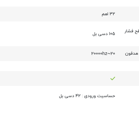
32 اهم
ح فشار
105 دسی بل
 هدفون
20~20000hz
حساسیت ورودی : 42 دسی بل