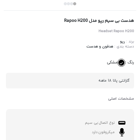
هدست بی سیم رپو مدل Rapoo H200
Headset Rapoo H200
برند :
رپو
دسته بندی :
هدفون و هدست
رنگ :
مشکی
گارانتی پانا 18 ماهه
مشخصات اصلی
نوع اتصال:
بی سیم
میکروفون:
دارد