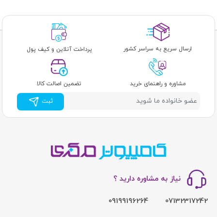
ارسال سریع به سراسر کشور
پرداخت آنلاین و کیف پول
مشاوره و راهنمای خرید
تضمین اصالت کالا
ثبت
نیاز به مشاوره دارید ؟
09199196264
07132317242