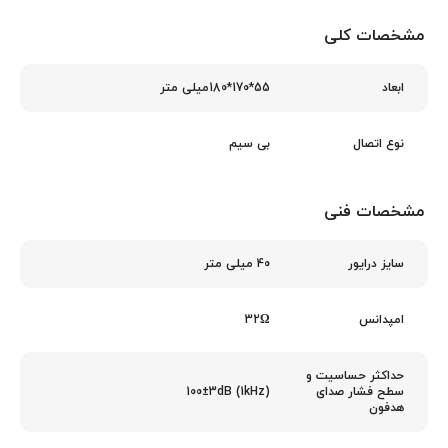
مشخصات کلی
55*170*180میلی متر
ابعاد
بی سیم
نوع اتصال
مشخصات فنی
40 میلی متر
سایز درایور
32Ω
امپدانس
حداکثر حساسیت و
100±3dB (1kHz)
سطح فشار صدای
هدفون