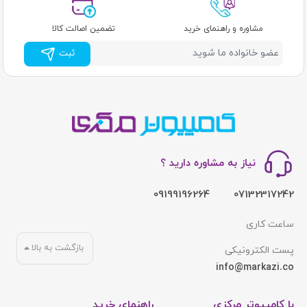
مشاوره و راهنمای خرید
تضمین اصالت کالا
ثبت
نیاز به مشاوره دارید ؟
09199196264
07132317242
ساعت کاری
بازگشت به بالا
پست الکترونیکی
info@markazi.co
با کامپیوتر مرکزی
راهنمای خرید