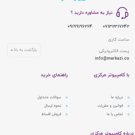
نیاز به مشاوره دارید ؟
09199196264
07132317242
ساعت کاری
بازگشت به بالا
پست الکترونیکی
info@markazi.co
با کامپیوتر مرکزی
راهنمای خرید
درباره ما
سوالات متداول
قوانین و مقررات
نحوه ارسال
تماس با ما
فروش اقساط
درباره کامپیوتر مرکزی