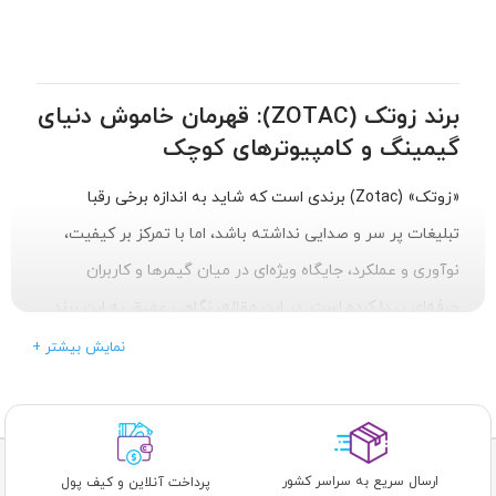
برند زوتک (ZOTAC): قهرمان خاموش دنیای
گیمینگ و کامپیوترهای کوچک
«زوتک» (Zotac) برندی است که شاید به اندازه برخی رقبا
تبلیغات پر سر و صدایی نداشته باشد، اما با تمرکز بر کیفیت،
نوآوری و عملکرد، جایگاه ویژه‌ای در میان گیمرها و کاربران
حرفه‌ای پیدا کرده است. در این مقاله، نگاهی عمیق به این برند
هنگ کنگی(البته دفتر این شرکت سال 2024 به سنگاپور منتقل
+ نمایش بیشتر
شده است) می‌اندازیم و دلایل محبوبیت کارت‌های گرافیک و
کامپیوترهای کوچک (Mini PC) آن را بررسی می‌کنیم.
ارسال سریع به سراسر کشور
پرداخت آنلاین و کیف پول