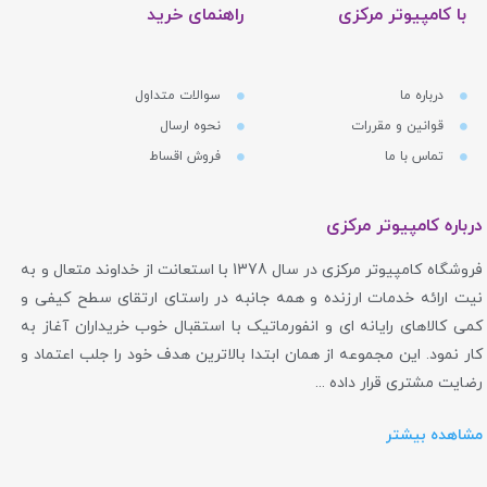
محصولات اصلی زوتک: دو بازوی قدرتمند
با کامپیوتر مرکزی
راهنمای خرید
شهرت زوتک عمدتاً بر دو ستون اصلی استوار است: کارت‌های
گرافیک سری گیمینگ و کامپیوترهای کوچک سری ZBOX.
درباره ما
سوالات متداول
قوانین و مقررات
نحوه ارسال
تماس با ما
فروش اقساط
۱. کارت‌های گرافیک: هویت اصلی زوتک
زوتک یکی از شرکای تجاری کلیدی و رسمی شرکت انویدیا
درباره کامپیوتر مرکزی
(NVIDIA) است. این یعنی تمام کارت‌های گرافیک زوتک از
فروشگاه کامپیوتر مرکزی در سال 1378 با استعانت از خداوند متعال و به
جدیدترین چیپست‌های GeForce بهره می‌برند. اما چیزی که
نیت ارائه خدمات ارزنده و همه جانبه در راستای ارتقای سطح کیفی و
کارت‌های زوتک را متمایز می‌کند، مهندسی اختصاصی این شرکت
کمی کالاهای رایانه ای و انفورماتیک با استقبال خوب خریداران آغاز به
در طراحی بُرد (PCB) و سیستم‌های خنک‌کننده است.
کار نمود. این مجموعه از همان ابتدا بالاترین هدف خود را جلب اعتماد و
رضایت مشتری قرار داده ...
سری AMP Extreme:
این سری پرچمدار و قدرتمندترین
مشاهده بیشتر
نسخه از کارت‌های گرافیک زوتک است. این کارت‌ها با
اورکلاک کارخانه‌ای بسیار بالا، سیستم خنک‌کننده IceStorm