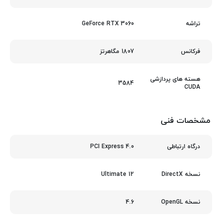
GeForce RTX 3060
تراشه
1807 مگاهرتز
فرکانس
هسته های پردازشی
3584
CUDA
مشخصات فنی
PCI Express 4.0
درگاه ارتباطی
12 Ultimate
نسخه DirectX
4.6
نسخه OpenGL