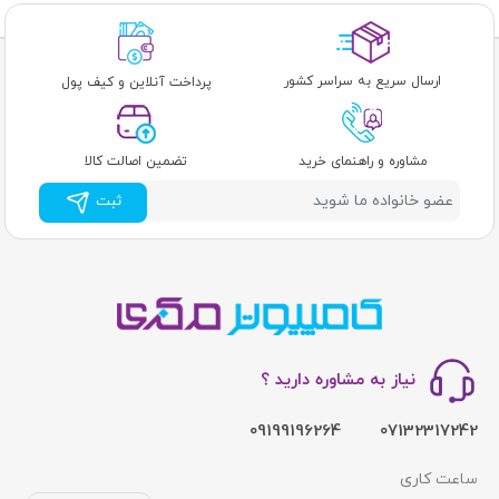
ارسال سریع به سراسر کشور
پرداخت آنلاین و کیف پول
مشاوره و راهنمای خرید
تضمین اصالت کالا
ثبت
نیاز به مشاوره دارید ؟
09199196264
07132317242
ساعت کاری