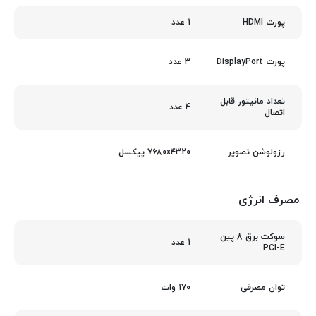
1 عدد
پورت HDMI
3 عدد
پورت DisplayPort
تعداد مانیتور قابل
4 عدد
اتصال
7680x4320 پیکسل
رزولوشن تصویر
مصرف انرژی
سوکت برق 8 پین
1 عدد
PCI-E
170 وات
توان مصرفی