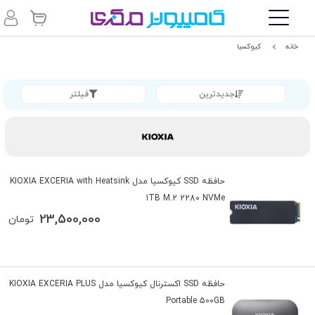
خانه
کیوکسیا
جدیدترین
فیلتر
حافظه SSD کیوکسیا مدل KIOXIA EXCERIA with Heatsink
1TB M.2 2280 NVMe
23,500,000
تومان
حافظه SSD اکسترنال کیوکسیا مدل KIOXIA EXCERIA PLUS
Portable 500GB