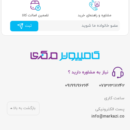
کیوکسیا یک تازه وارد نیست؛ این نام جدید
مشاوره و راهنمای خرید
تضمین اصالت کالا
توشیبا است
ثبت
مهم‌ترین نکته‌ای که باید درباره کیوکسیا بدانید این است:
کیوکسیا، همان بخش حافظه شرکت توشیبا (Toshiba
Memory) است.
بله، درست خواندید. همان شرکت ژاپنی که
دهه‌ها به کیفیت و نوآوری در دنیای الکترونیک شهرت داشت.
نیاز به مشاوره دارید ؟
در سال ۲۰۱۹، بخش حافظه توشیبا به عنوان یک شرکت مستقل
09199196264
07132317242
با نام جدید "Kioxia" به فعالیت خود ادامه داد. این نام از ترکیب
کلمه ژاپنی "Kioku" به معنای "حافظه" و کلمه یونانی "Axia" به
ساعت کاری
معنای "ارزش" ساخته شده است. این تغییر نام، نشان‌دهنده
بازگشت به بالا
پست الکترونیکی
شروع فصلی جدید برای شرکتی بود که در واقع، خود
مخترع
info@markazi.co
تکنولوژی حافظه فلش در سال ۱۹۸۷
است.