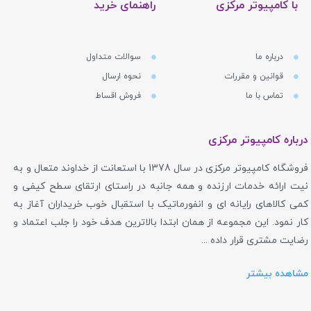
با کامپیوتر مرکزی
راهنمای خرید
بنابراین، وقتی شما یک محصول از برند کیوکسیا خریداری
می‌کنید، در واقع در حال خرید محصولی هستید که حاصل بیش
درباره ما
سوالات متداول
قوانین و مقررات
نحوه ارسال
از سه دهه تجربه، تحقیق و توسعه توسط مهندسان توشیبا
تماس با ما
فروش اقساط
است. این یک میراث قدرتمند از کیفیت و نوآوری است که در هر
سلول حافظه محصولات این شرکت احساس می‌شود.
درباره کامپیوتر مرکزی
فروشگاه کامپیوتر مرکزی در سال 1378 با استعانت از خداوند متعال و به
چرا باید به برند کیوکسیا اعتماد کنیم؟
نیت ارائه خدمات ارزنده و همه جانبه در راستای ارتقای سطح کیفی و
کمی کالاهای رایانه ای و انفورماتیک با استقبال خوب خریداران آغاز به
در بازاری که پر از گزینه‌های مختلف است، اعتماد حرف اول را
کار نمود. این مجموعه از همان ابتدا بالاترین هدف خود را جلب اعتماد و
می‌زند. کیوکسیا به چند دلیل کلیدی یک انتخاب هوشمندانه و
رضایت مشتری قرار داده ...
قابل اعتماد محسوب می‌شود:
مشاهده بیشتر
کنترل کامل بر فرآیند تولید:
برخلاف بسیاری از برندها که