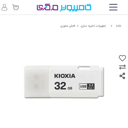
خانه
تجهیزات ذخیره سازی
فلش مموری