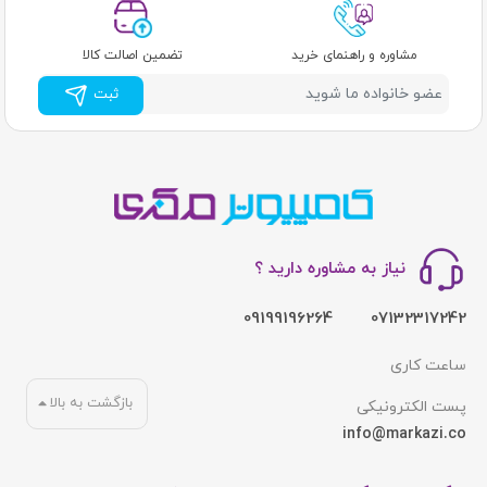
مشاوره و راهنمای خرید
تضمین اصالت کالا
ثبت
نیاز به مشاوره دارید ؟
09199196264
07132317242
ساعت کاری
بازگشت به بالا
پست الکترونیکی
info@markazi.co