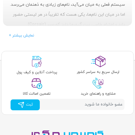
سیستم فعلی به میان می‌آید، نام‌های زیادی به ذهنمان می‌رسد.
اما در میان این نام‌ها، یکی هست که تقریباً در هر لیستی حضور
دارد و احترام خاصی بین گیمرها دارد:
کورسیر (Corsair)
.
+ نمایش بیشتر
شاید شما هم لوگوی کشتی بادبانی معروفش را روی رم (RAM)،
پاور (PSU) یا حتی کیبورد دوستتان دیده باشید. اما Corsair
واقعاً چطور به چنین جایگاهی در دنیای سخت‌افزار رسیده است؟
ارسال سریع به سراسر کشور
پرداخت آنلاین و کیف پول
شروعی از دل حافظه‌ها
مشاوره و راهنمای خرید
تضمین اصالت کالا
داستان Corsair در سال ۱۹۹۴ در کالیفرنیا شروع شد. اما نه با
ثبت
کیبوردهای RGB و خنک‌کننده‌های مایع! تخصص اولیه و تمرکز
اصلی این شرکت روی یک چیز بود.
ماژول‌های حافظه یا همان رم
(RAM)
. در آن زمان، Corsair با تولید رم‌های باکیفیت و با کارایی