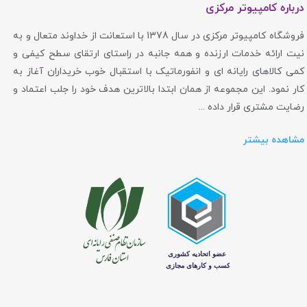
درباره کامپیوتر مرکزی
غول سخت‌افزاری آغاز شد.
فروشگاه کامپیوتر مرکزی در سال 1378 با استعانت از خداوند متعال و به
نیت ارائه خدمات ارزنده و همه جانبه در راستای ارتقای سطح کیفی و
منابع تغذیه (پاور یا PSU):
آن‌ها شروع به تولید پاورهایی
کمی کالاهای رایانه ای و انفورماتیک با استقبال خوب خریداران آغاز به
کردند که به پایداری، بازدهی بالا و نویز کم معروف شدند.
کار نمود. این مجموعه از همان ابتدا بالاترین هدف خود را جلب اعتماد و
سری‌هایی مانند RMx و AX هنوز هم جزو بهترین‌های بازار
رضایت مشتری قرار داده ...
هستند.
مشاهده بیشتر
خنک‌کننده‌ها (Cooling):
با پرمصرفتر شدن پردازنده‌ها، نیاز
به خنک‌کننده‌های بهتر بیشتر شد. Corsair با خنک‌کننده‌های
مایع یکپارچه (AIO) خود، این بازار را متحول کرد. سری
Hydro (H) آن‌ها به کاربران اجازه داد تا بدون دردسرهای
خنک‌کننده مایع سفارشی، از عملکرد و ظاهر فوق‌العاده آن‌ها
بهره‌مند شوند.
کیس‌های کامپیوتر (Cases):
کیس‌های Corsair همیشه به
طراحی هوشمندانه، کیفیت ساخت بالا و مدیریت کابل آسان
شهرت داشته‌اند. از کیس‌های ساده و شیک گرفته تا