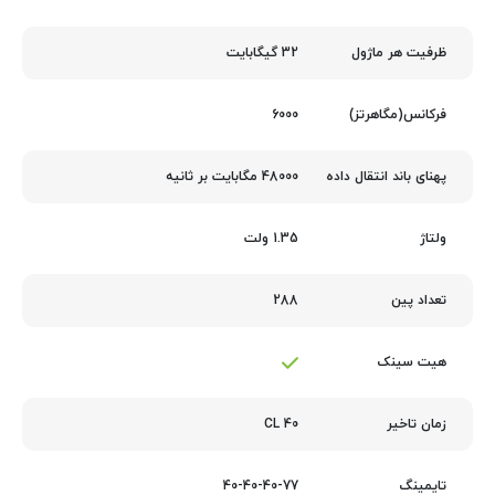
32 گیگابایت
ظرفیت هر ماژول
6000
فرکانس(مگاهرتز)
48000 مگابایت بر ثانیه
پهنای باند انتقال داده
1.35 ولت
ولتاژ
288
تعداد پین
هیت سینک
40 CL
زمان تاخیر
40-40-40-77
تایمینگ