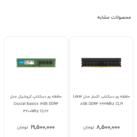
محصولات مشابه
حافظه رم دسکتاپ لکسار مدل Lexar
حافظه رم دسکتاپ کروشیال مدل
Crucial Basics 16GB DDR4
8GB DDR4 2666Mhz CL19
3200Mhz CL22
19,500,000
8,500,000
تومان
تومان