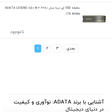
حافظه SSD ای دیتا مدل ADATA LEGEND 850 M.2 2280
1TB NVMe
ناموجود
بعدی
3
2
1
آشنایی با برند ADATA: نوآوری و کیفیت
در دنیای دیجیتال