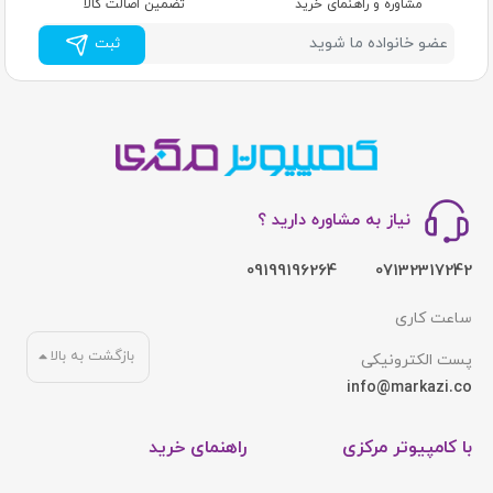
مشاوره و راهنمای خرید
تضمین اصالت کالا
ثبت
نیاز به مشاوره دارید ؟
09199196264
07132317242
ساعت کاری
بازگشت به بالا
پست الکترونیکی
info@markazi.co
با کامپیوتر مرکزی
راهنمای خرید