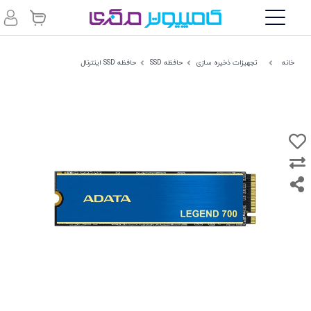
خانه
تجهیزات ذخیره سازی
حافظه SSD
حافظه SSD اینترنال