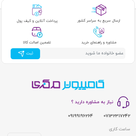
ارسال سریع به سراسر کشور
پرداخت آنلاین و کیف پول
مشاوره و راهنمای خرید
تضمین اصالت کالا
ثبت
نیاز به مشاوره دارید ؟
09199196264
07132317242
ساعت کاری