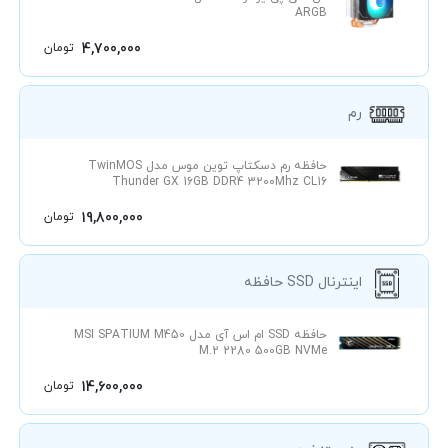
ARGB
4,700,000
تومان
رم
حافظه رم دسکتاپ توین موس مدل TwinMOS
Thunder GX 16GB DDR4 3200Mhz CL16
19,800,000
تومان
حافظه SSD اینترنال
حافظه SSD ام اس آی مدل MSI SPATIUM M450
M.2 2280 500GB NVMe
14,600,000
تومان