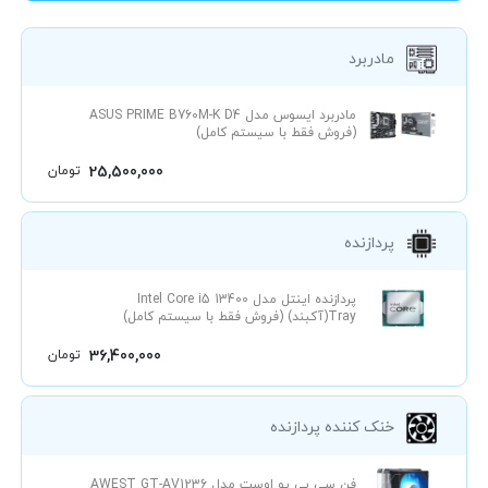
مادربرد
مادربرد ایسوس مدل ASUS PRIME B760M-K D4
(فروش فقط با سیستم کامل)
25,500,000
تومان
پردازنده
پردازنده اینتل مدل Intel Core i5 13400
Tray(آکبند) (فروش فقط با سیستم کامل)
36,400,000
تومان
خنک کننده پردازنده
فن سی پی یو اوست مدل AWEST GT-AV1236