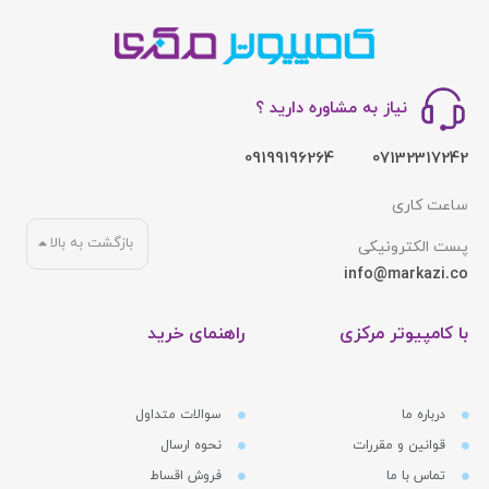
نیاز به مشاوره دارید ؟
09199196264
07132317242
ساعت کاری
بازگشت به بالا
پست الکترونیکی
info@markazi.co
با کامپیوتر مرکزی
راهنمای خرید
درباره ما
سوالات متداول
قوانین و مقررات
نحوه ارسال
تماس با ما
فروش اقساط