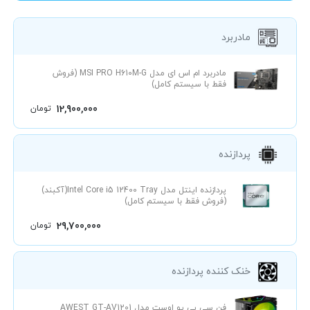
مادربرد
مادربرد ام اس ای مدل MSI PRO H610M-G (فروش
فقط با سیستم کامل)
12,900,000
تومان
پردازنده
پردازنده اینتل مدل Intel Core i5 12400 Tray(آکبند)
(فروش فقط با سیستم کامل)
29,700,000
تومان
خنک کننده پردازنده
فن سی پی یو اوست مدل AWEST GT-AV1201