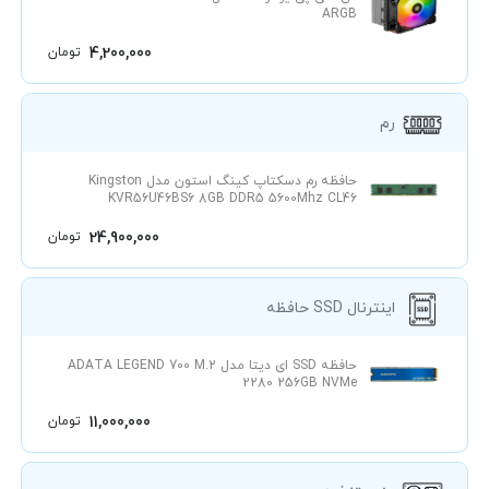
ARGB
4,200,000
تومان
رم
حافظه رم دسکتاپ کینگ استون مدل Kingston
KVR56U46BS6 8GB DDR5 5600Mhz CL46
24,900,000
تومان
حافظه SSD اینترنال
حافظه SSD ای دیتا مدل ADATA LEGEND 700 M.2
2280 256GB NVMe
11,000,000
تومان