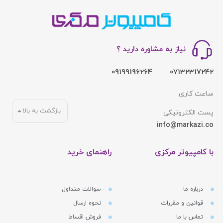
نیاز به مشاوره دارید ؟
09199196264
07132317242
ساعت کاری
بازگشت به بالا
پست الکترونیکی
info@markazi.co
با کامپیوتر مرکزی
راهنمای خرید
درباره ما
سوالات متداول
قوانین و مقررات
نحوه ارسال
تماس با ما
فروش اقساط