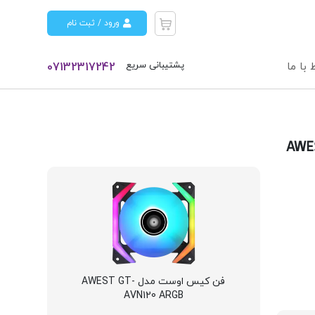
ورود / ثبت نام
پشتیبانی سریع
 با ما
07132317242
فن کیس اوست مدل AWEST GT-
AVN120 ARGB