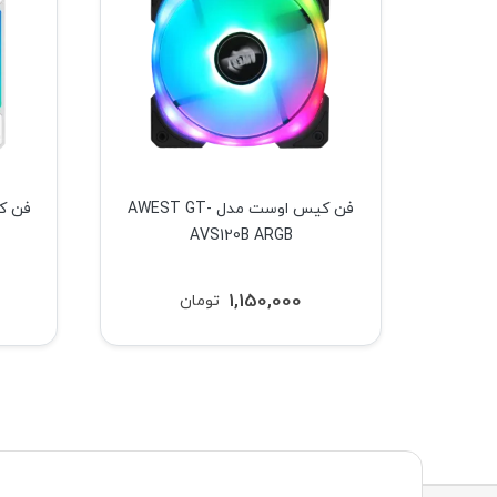
ارک فلش مدل DarkFlash
فن کیس اوست مدل AWEST GT-
AVS120B ARGB
1,150,000
تومان