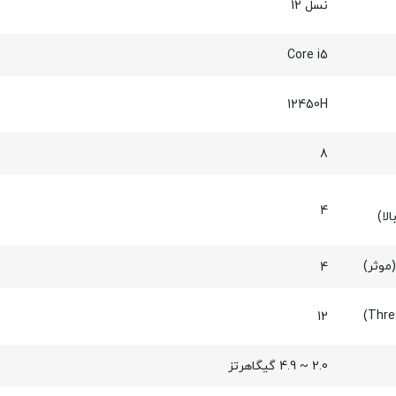
نسل 12
Core i5
12450H
8
4
4
12
2.0 ~ 4.9 گیگاهرتز