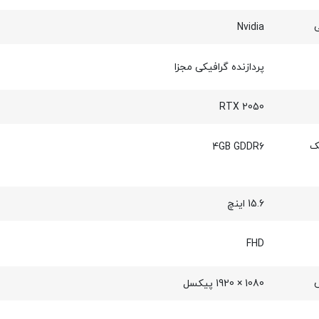
ی
Nvidia
پردازنده گرافیکی مجزا
RTX 2050
ک
4GB GDDR6
15.6 اینچ
FHD
1080 × 1920 پیکسل