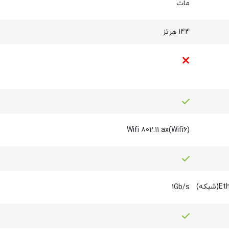
مات
144 هرتز
Wifi 802.11 ax(Wifi6)
1Gb/s