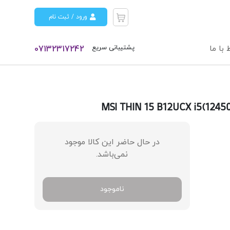
ورود / ثبت نام
پشتیبانی سریع
 با ما
07132317242
MSI THIN 15 B12UCX i5(12450H) 16GB 512
در حال حاضر این کالا موجود
نمی‌باشد.
ناموجود