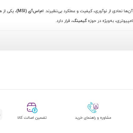
ن‌ها نمادی از نوآوری، کیفیت و عملکرد بی‌نظیرند.
ام‌اس‌آی (MSI)
، یکی از 
پیوتری، به‌ویژه در حوزه
گیمینگ
، قرار دارد.
 شد. پنج مهندس سابق شرکت سونی گرد هم آمدند تا شرکتی را تأسیس کنند که بر تولید
مرکز بر
طراحی‌های نوآورانه و کیفیت ساخت عالی
، به سرعت توانست جایگاه خو
ن شرکت با درک پتانسیل عظیم بازار بازی‌های ویدئویی، تصمیم گرفت تمرکز خو
مولی به یک برند پیشرو در زمینه گیمینگ تبدیل کرد.
انسته اعتماد میلیون‌ها گیمر و کاربر حرفه‌ای را در سراسر جهان به دست آور
مشاوره و راهنمای خرید
تضمین اصالت کالا
جدیدترین فناوری‌ها، محصولاتی را تولید کند که مرزهای عملکرد را جابه‌جا کن