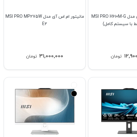
مادربرد ام اس ای مدل MSI PRO H610M-G
مانیتور ام اس آی مدل MSI PRO MP275W
 با سیستم کامل)
E2
31,000,000
12,90
تومان
تومان