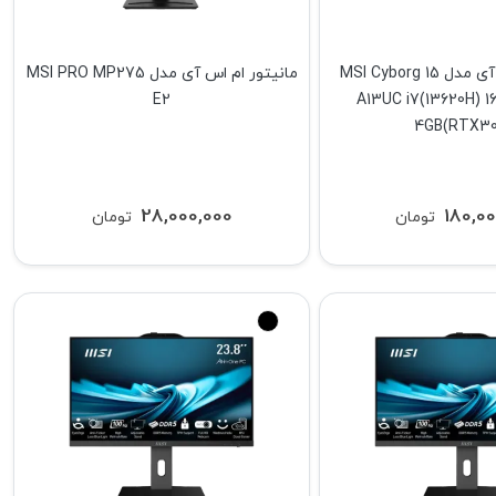
لپ تاپ ام اس آی مدل MSI Cyborg 15
مانیتور ام اس آی مدل MSI PRO MP275
E2
A13UC i7(13620H) 1
4GB(RTX30
28,000,000
180,00
تومان
تومان