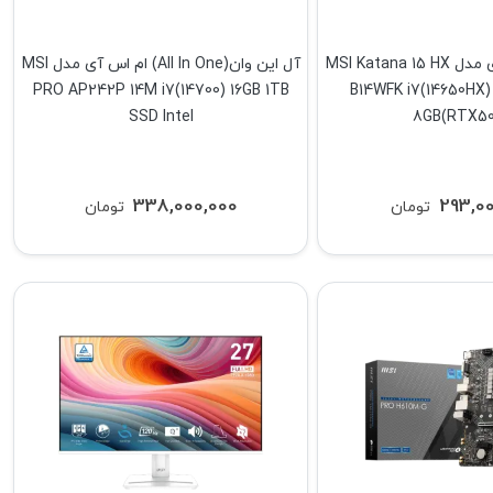
لپ تاپ ام اس آی مدل MSI Katana 15 HX
آل این وان(All In One) ام اس آی مدل MSI
PRO AP242P 14M i7(14700) 16GB 1TB
B14WFK i7(14650HX)
SSD Intel
8GB(RTX50
338,000,000
293,0
تومان
تومان