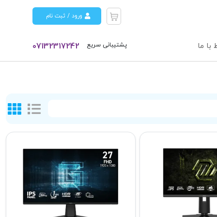
ورود / ثبت نام
پشتیبانی سریع
 با ما
07132317242