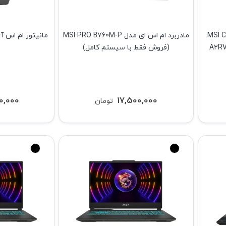
MSI Cyborg 15
مادربرد ام اس ای مدل MSI PRO B760M-P
A2RV
(فروش فقط با سیستم کامل)
0,000
17,500,000
تومان