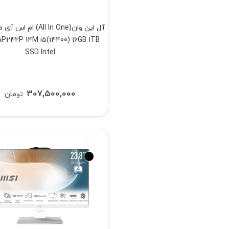
P242P 14M i5(14400) 16GB 1TB
SSD Intel
307,500,000
تومان