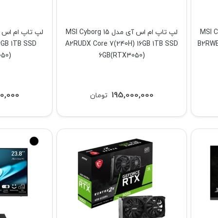
MSI Cyborg 15
لپ تاپ ام اس آی مدل MSI Cyborg 15
6GB 1TB SSD
A2RUDX Core 7(240H) 16GB 1TB SSD
B2RWE
50)
6GB(RTX3050)
0,000
195,000,000
تومان