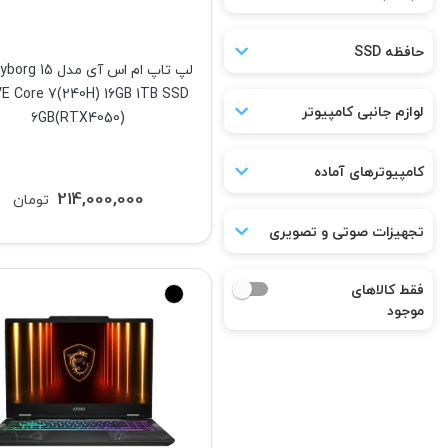
حافظه SSD
لپ تاپ ام اس آی مدل 
E Core 7(240H) 16GB 1TB SSD
لوازم جانبی کامپیوتر
6GB(RTX4050)
کامپیوترهای آماده
214,000,000
تومان
تجهیزات صوتی و تصویری
فقط کالاهای
موجود