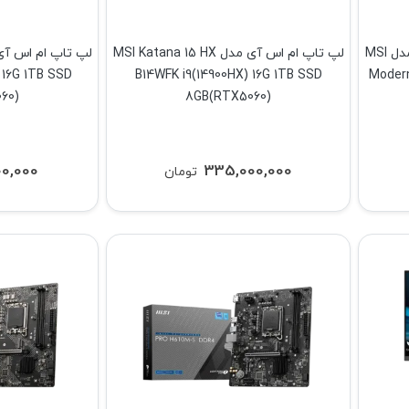
آل این وان(All In One) ام اس آی مدل MSI
لپ تاپ ام اس آی مدل MSI Katana 15 HX
 16G 1TB SSD
B14WFK i9(14900HX) 16G 1TB SSD
Modern
60)
8GB(RTX5060)
00,000
335,000,000
تومان