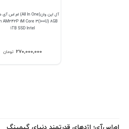
n AM242P 1M Core 3(100U) 8GB
1TB SSD Intel
270,000,000
تومان
ام‌اس‌آی؛ اژدهای قدرتمند دنیای گیمینگ