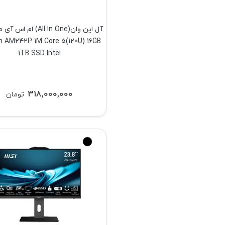
 AM242P 1M Core 5(120U) 16GB
1TB SSD Intel
318,000,000
تومان