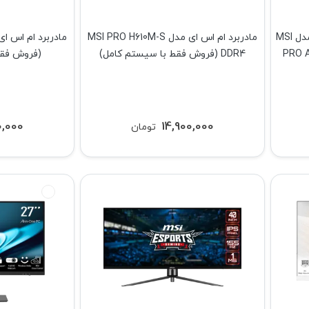
آل این وان(All In One) ام اس آی مدل MSI
مادربرد ام اس ای مدل MSI PRO H610M-S
PRO A
DDR4 (فروش فقط با سیستم کامل)
(فروش فقط
0,000
14,900,000
تومان