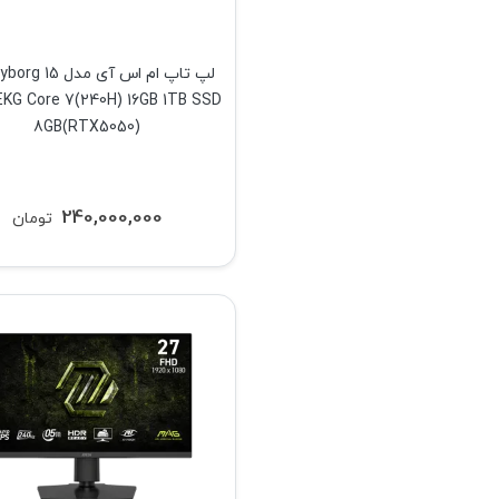
لپ تاپ ام اس آی مدل 
KG Core 7(240H) 16GB 1TB SSD
8GB(RTX5050)
240,000,000
تومان