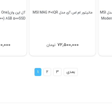
آل این وان(All In One) ام اس آی مدل MSI
مانیتور ام اس آی مدل MSI MAG 401QR
00) 8GB 500SSD
Moder
00,000
72,500,000
تومان
بعدی
3
2
1