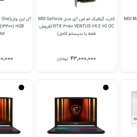
 MSI MAG 272PF
کارت گرافیک ام اس آی مدل MSI Geforce
RTX 3050 VENTUS 2X E 6G OC (فروش
14400) 16GB
فقط با سیستم کامل)
tel
00,000
43,000,000
تومان