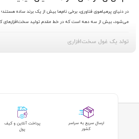
در دنیای پرهیاهوی فناوری، برخی نام‌ها بیش از یک برند ساده هستند؛ آ
می‌شود، بیش از سه دهه است که در خط مقدم تولید سخت‌افزارهای کام
تولد یک غول سخت‌افزاری
همه چیز در سال ۱۹۸۶ در تایپه، پایتخت تایوان، آغاز
حال رشد بود و نیاز به قطعات با کیفیت بالا رو به افزایش. ام‌اس‌آی با ت
اما نقطه عطف واقعی در مسیر ام‌اس‌آی، ورود به دنیای
گیمینگ
بود. ای
طراحی شده‌اند. این استراتژی، ام‌اس‌آی را از یک تولیدکننده قطعات مع
چرا ام‌اس‌آی اینقدر محبوب است؟
موفقیت ام‌اس‌آی اتفاقی نیست. این شرکت با تکیه بر چند اصل کلیدی تو
ارسال سریع به سراسر
پرداخت آنلاین و کیف
کشور
پول
نوآوری بی‌وقفه:
ام‌اس‌آی همواره در تلاش است تا با بهره‌گیری از 