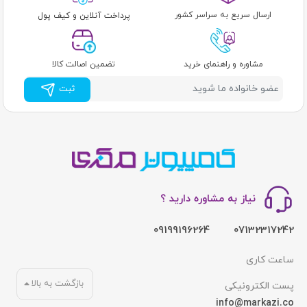
ارسال سریع به سراسر کشور
پرداخت آنلاین و کیف پول
مشاوره و راهنمای خرید
تضمین اصالت کالا
ثبت
نیاز به مشاوره دارید ؟
09199196264
07132317242
ساعت کاری
بازگشت به بالا
پست الکترونیکی
info@markazi.co