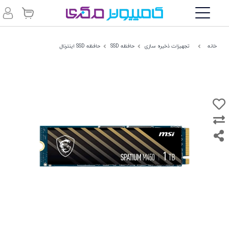
خانه
تجهیزات ذخیره سازی
حافظه SSD
حافظه SSD اینترنال