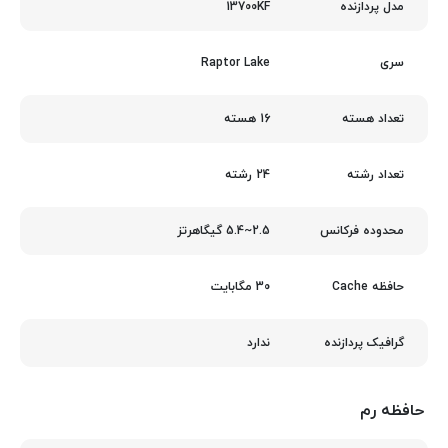
13700KF
مدل پردازنده
Raptor Lake
سری
16 هسته
تعداد هسته
24 رشته
تعداد رشته
2.5~5.4 گیگاهرتز
محدوده فرکانس
30 مگابایت
حافظه Cache
ندارد
گرافیک پردازنده
حافظه رم