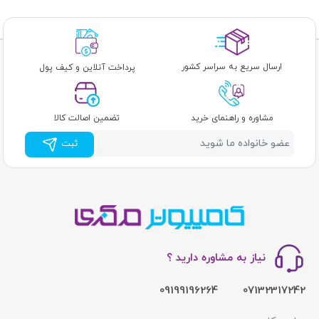
ارسال سریع به سراسر کشور
پرداخت آنلاین و کیف پول
مشاوره و راهنمای خرید
تضمین اصالت کالا
ثبت
نیاز به مشاوره دارید ؟
09199196264
07132317242