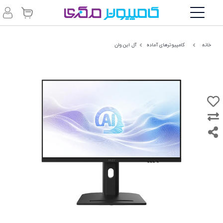
خانه
کامپیوترهای آماده
آل این وان