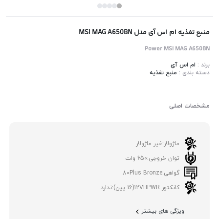
منبع تغذیه ام اس آی مدل MSI MAG A650BN
Power MSI MAG A650BN
برند :
ام اس آی
دسته بندی :
منبع تغذیه
مشخصات اصلی
ماژولار:
غیر ماژولار
توان خروجی:
650 وات
گواهی:
80Plus Bronze
کانکتور 12VHPWR(16 پین):
ندارد
ویژگی های بیشتر