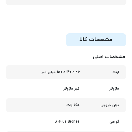
مشخصات کالا
مشخصات اصلی
86 × 140 × 150 میلی‌ متر
ابعاد
غیر ماژولار
ماژولار
650 وات
توان خروجی
80Plus Bronze
گواهی