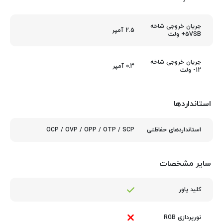
جریان خروجی شاخه
2.5 آمپر
5VSB+ ولت
جریان خروجی شاخه
0.3 آمپر
12- ولت
استانداردها
OCP / OVP / OPP / OTP / SCP
استانداردهای حفاظتی
سایر مشخصات
کلید پاور
نورپردازی RGB