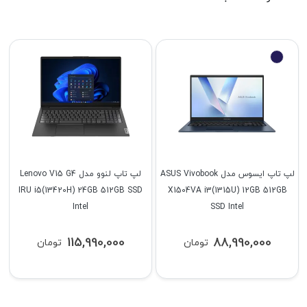
لپ تاپ ایسوس مدل ASUS Vivobook
لپ تاپ لنوو مدل Lenovo V15 G4
IRU i5(13420H) 24GB 512GB SSD
X1504VA i3(1315U) 12GB 512GB
Intel
SSD Intel
115,990,000
88,990,000
تومان
تومان