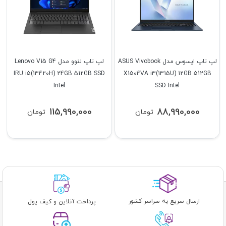
لپ تاپ ایسوس مدل ASUS Vivobook
لپ تاپ لنوو مدل Lenovo V15 G4
IRU i5(13420H) 24GB 512GB SSD
X1504VA i3(1315U) 12GB 512GB
Intel
SSD Intel
115,990,000
88,990,000
تومان
تومان
ارسال سریع به سراسر کشور
پرداخت آنلاین و کیف پول