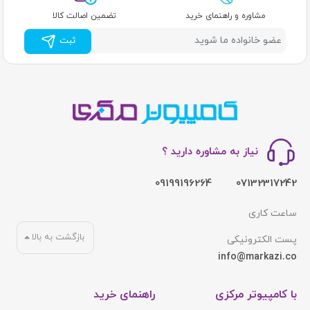
مشاوره و راهنمای خرید
تضمین اصالت کالا
ثبت
نیاز به مشاوره دارید ؟
09199196264
07132317242
ساعت کاری
بازگشت به بالا
پست الکترونیکی
info@markazi.co
با کامپیوتر مرکزی
راهنمای خرید