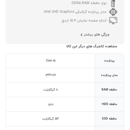
نوع حافظه RAM:
DDR5
مدل پردازنده گرافیکی:
Intel UHD Graphics
اندازه صفحه نمایش:
15.3 اینچ
ویژگی های بیشتر
مشاهده کانفیگ های دیگر این کالا
پردازنده
Core i5
مدل پردازنده
13420H
حافظه RAM
8 گیگابایت
حافظه HDD
ندارد
حافظه SSD
512 گیگابایت