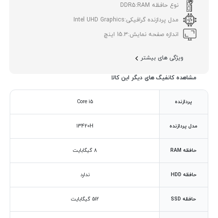
نوع حافظه RAM:
DDR5
مدل پردازنده گرافیکی:
Intel UHD Graphics
اندازه صفحه نمایش:
15.3 اینچ
ویژگی های بیشتر
مشاهده کانفیگ های دیگر این کالا
پردازنده
Core i5
مدل پردازنده
13420H
حافظه RAM
8 گیگابایت
حافظه HDD
ندارد
حافظه SSD
512 گیگابایت