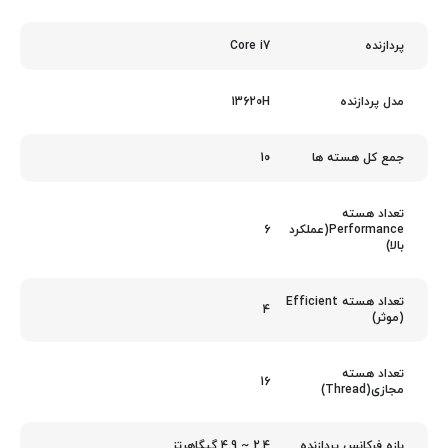
Core i7
پردازنده
13620H
مدل پردازنده
10
جمع کل هسته ها
تعداد هسته
6
Performance(عملکرد
بالا)
تعداد هسته Efficient
4
(موثر)
تعداد هسته
16
مجازی(Thread)
2.4 ~ 4.9 گیگاهرتز
بازه فرکانس پردازنده