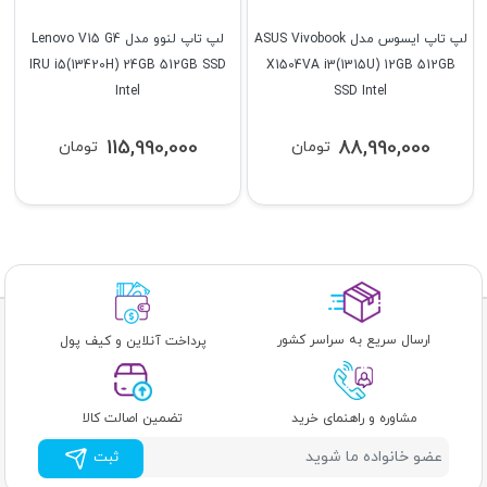
لپ تاپ ایسوس مدل ASUS Vivobook
لپ تاپ لنوو مدل Lenovo V15 G4
IRU i5(13420H) 24GB 512GB SSD
X1504VA i3(1315U) 12GB 512GB
Intel
SSD Intel
115,990,000
88,990,000
تومان
تومان
ارسال سریع به سراسر کشور
پرداخت آنلاین و کیف پول
مشاوره و راهنمای خرید
تضمین اصالت کالا
ثبت