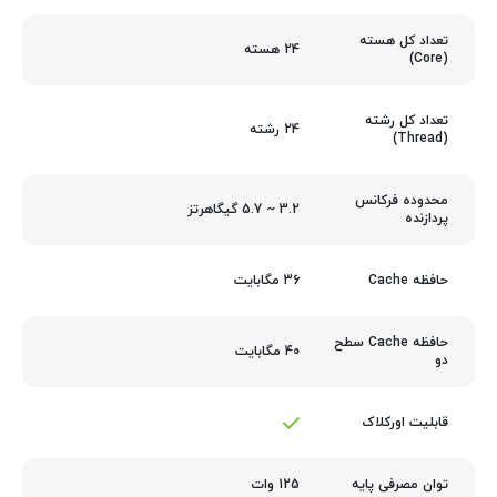
تعداد کل هسته
24 هسته
(Core)
تعداد کل رشته
24 رشته
(Thread)
محدوده فرکانس
3.2 ~ 5.7 گیگاهرتز
پردازنده
36 مگابایت
حافظه Cache
حافظه Cache سطح
40 مگابایت
دو
قابلیت اورکلاک
125 وات
توان مصرفی پایه