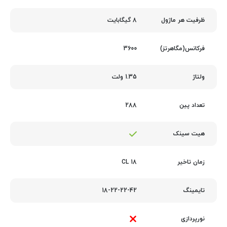
8 گیگابایت
ظرفیت هر ماژول
3600
فرکانس(مگاهرتز)
1.35 ولت
ولتاژ
288
تعداد پین
هیت سینک
18 CL
زمان تاخیر
18-22-22-42
تایمینگ
نورپردازی