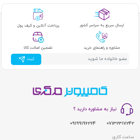
ارسال سریع به سراسر کشور
پرداخت آنلاین و کیف پول
مشاوره و راهنمای خرید
تضمین اصالت کالا
ثبت
نیاز به مشاوره دارید ؟
09199196264
07132317242
ساعت کاری