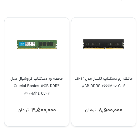
حافظه رم دسکتاپ لکسار مدل Lexar
حافظه رم دسکتاپ کروشیال مدل
Crucial Basics 16GB DDR4
8GB DDR4 2666Mhz CL19
3200Mhz CL22
19,500,000
8,500,000
تومان
تومان