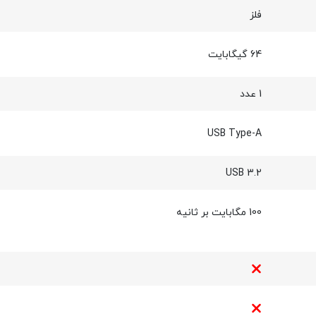
فلز
64 گیگابایت
1 عدد
USB Type-A
USB 3.2
100 مگابایت بر ثانیه