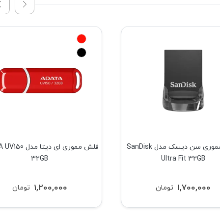
فلش مموری سن دیسک مدل SanDisk
فلش مموری ای دیتا م
32GB
Ultra Fit 32GB
1,200,000
1,700,000
تومان
تومان