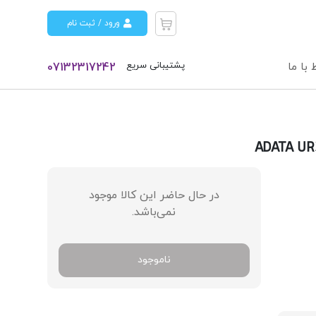
ورود / ثبت نام
پشتیبانی سریع
 با ما
07132317242
در حال حاضر این کالا موجود
نمی‌باشد.
ناموجود