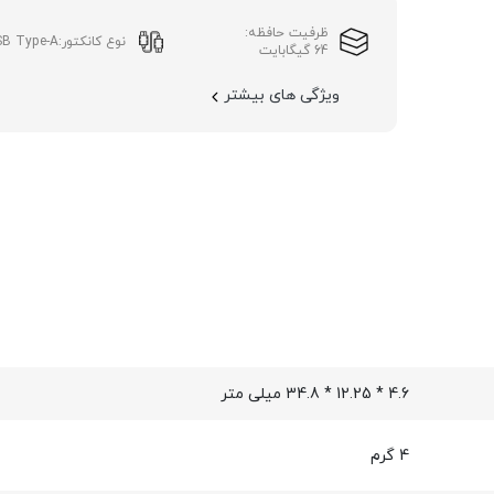
ظرفیت حافظه:
نوع کانکتور:
SB Type-A
64 گیگابایت
ویژگی های بیشتر
4.6 * 12.25 * 34.8 میلی متر
4 گرم