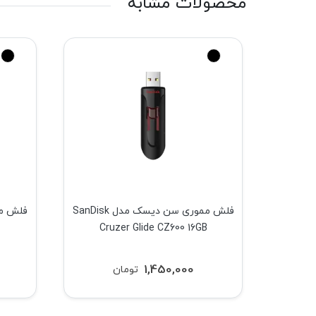
محصولات مشابه
موری ای دیتا مدل ADATA
فلش مموری سن دیسک مدل SanDisk
Cruzer Glide CZ600 16GB
1,450,000
تومان