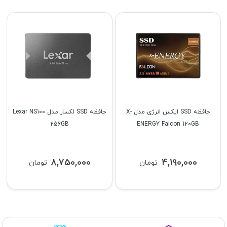
حافظه SSD ایکس انرژی مدل X-
حافظه SSD لکسار مدل Lexar NS100
256GB
ENERGY Falcon 120GB
8,750,000
4,190,000
تومان
تومان