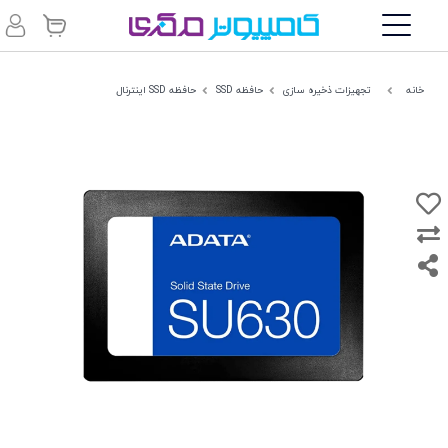
خانه
تجهیزات ذخیره سازی
حافظه SSD
حافظه SSD اینترنال