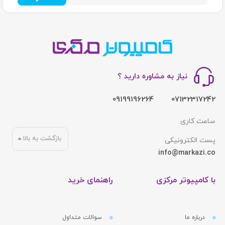
نیاز به مشاوره دارید ؟
09199196264
07132317242
ساعت کاری
بازگشت به بالا
پست الکترونیکی
info@markazi.co
با کامپیوتر مرکزی
راهنمای خرید
درباره ما
سوالات متداول