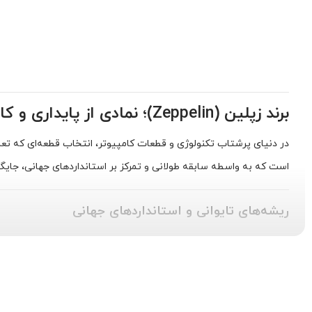
برند زپلین (Zeppelin)؛ نمادی از پایداری و کارایی در دنیای سخت‌افزار
در دنیای پرشتاب تکنولوژی و قطعات کامپیوتر، انتخاب قطعه‌ای که تعادل
است که به واسطه سابقه طولانی و تمرکز بر استانداردهای جهانی، جایگاه
ریشه‌های تایوانی و استانداردهای جهانی
برند زپلین محصول شرکت
Jeylin Corporation
است که مقر اصلی آن در
دل این اکوسیستم برمی‌خیزند، معمولاً از دسترسی مستقیم به تکنولوژی