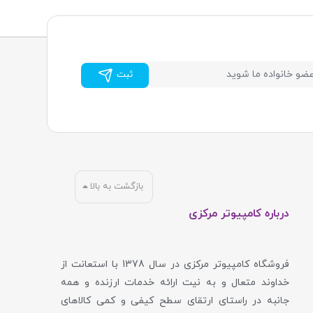
تری است.
ثبت
ی رم با مادربرد است. مهندسان زپلین با انجام تست‌های دقیق روی انواع پلتفرم‌های اینتل
ی‌ام‌دی (AMD)، محصولاتی را روانه بازار می‌کنند که کمترین میزان ناسازگاری را دارند. همچنین، طراحی هیت‌سینک‌های (Heat Spreader) این رم‌ها، اغلب ساده و کلاسیک (معمولاً در رنگ‌های طلایی یا مشکی)
بازگشت به بالا
درباره کامپیوتر مرکزی
ین نیز با تولید SSDهای ساتا (SATA) سرعت و امنیت اطلاعات را برای کاربران به ارمغان آورده است. این درایوها گزینه‌ای ایده‌آل برای کاربرانی
فروشگاه کامپیوتر مرکزی در سال 1378 با استعانت از
خداوند متعال و به نیت ارائه خدمات ارزنده و همه
جانبه در راستای ارتقای سطح کیفی و کمی کالاهای