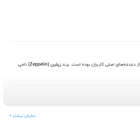
ز دغدغه‌های اصلی کاربران بوده است. برند
زپلین (Zeppelin)
نامی
ان مرکز تولید تراشه‌های کامپیوتری شناخته می‌شود و برندهایی که از
+ نمایش بیشتر
زپلین از همان ابتدای فعالیت، هدف خود را بر تولید حافظه‌هایی متمرکز کرد که شاید همیشه پرزرق‌وبرق‌ترین بسته‌بندی‌ها را نداشته باشند، اما در عمل، پایداری (Stability) فوق‌العاده‌ای را ارائه می‌دهند. نام "زپلین" که