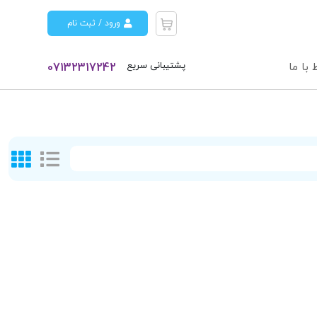
ورود / ثبت نام
پشتیبانی سریع
 با ما
07132317242