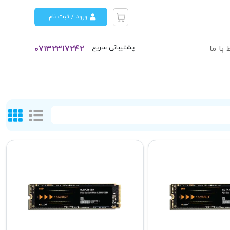
ورود / ثبت نام
پشتیبانی سریع
 با ما
07132317242