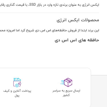
ایکس انرژی به عنوان برندی تازه وارد در بازار SSD، با قیمت گذاری رقابتی، ارائه گارانتی معتبر و عملکردی معقول توانسته است جای خود را در این صنعت باز کند.
محصولات ایکس انرژی
این برند ابتدا از فروش حافظه‌های اس اس دی شروع کرد اما امروزه محص
حافظه های اس اس دی
با مدلهایی پر سرعت مواجه می‌شوید که جواب نیازهای روزمره و حتی نی
فلش مموری
ایکس انرژی از تجربه خ
که داشته باشید، یک مدل مناسب برای شما پیدا خواهد شد.
ارسال سریع به سراسر
پرداخت آنلاین و کیف
لوازم جانبی
کشور
پول
امروزه ایکس انرژی تنوع محصولات خود را بسیار بالا برده است. اسپی