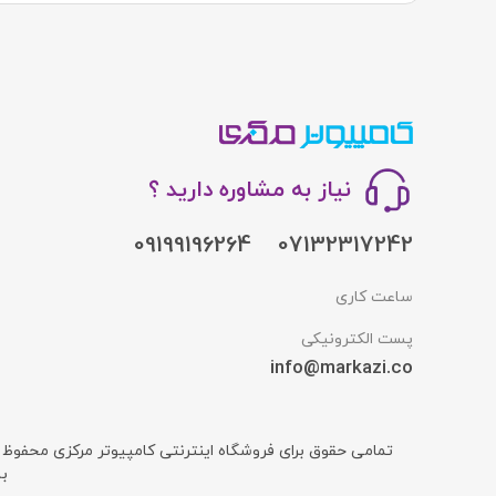
می‌شود.
جمع بندی
اگر به دنبال یک برند مقرون به صرفه هستید که محصولات باکیفیتی تو
نیاز به مشاوره دارید ؟
شما هستند.
09199196264
07132317242
ساعت کاری
پست الکترونیکی
info@markazi.co
تمامی حقوق برای فروشگاه اینترنتی کامپیوتر مرکزی محفوظ
ب