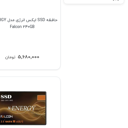
حافظه SSD ا
Falcon 240GB
5,680,000
تومان