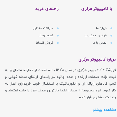
در یک محیط کاملاً آفلاین و ایزوله نگهداری می‌کند.
با کامپیوتر مرکزی
راهنمای خرید
سیف پل | مأموریتی برای امنیت ساده و همگانی
درباره ما
سوالات متداول
قوانین و مقررات
نحوه ارسال
SafePal یک برند نوآور در حوزه فناوری بلاکچین است که با
تماس با ما
فروش اقساط
هدف ساده‌سازی و ایمن‌سازی مدیریت دارایی‌های دیجیتال برای
همگان تأسیس شد. این برند که از حمایت شرکت‌های بزرگی
درباره کامپیوتر مرکزی
مانند Binance Labs (بخش سرمایه‌گذاری بزرگترین صرافی ارز
فروشگاه کامپیوتر مرکزی در سال 1378 با استعانت از خداوند متعال و به
دیجیتال جهان) برخوردار است، توانسته اکوسیستم کاملی از
نیت ارائه خدمات ارزنده و همه جانبه در راستای ارتقای سطح کیفی و
راه‌حل‌های امنیتی، شامل کیف پول‌های سخت‌افزاری و اپلیکیشن
کمی کالاهای رایانه ای و انفورماتیک با استقبال خوب خریداران آغاز به
موبایل قدرتمند، ایجاد کند. فلسفه SafePal بر این استوار است
کار نمود. این مجموعه از همان ابتدا بالاترین هدف خود را جلب اعتماد و
رضایت مشتری قرار داده ...
که امنیت نباید پیچیده باشد. آن‌ها در تلاشند تا ابزارهایی را ارائه
دهند که هم کاربران حرفه‌ای و هم افراد تازه‌کار بتوانند به راحتی از
مشاهده بیشتر
آن‌ها برای حفاظت از سرمایه خود استفاده کنند.