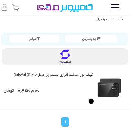
خانه
سیف پال
جدیدترین
فیلتر
کیف پول سخت افزاری سیف پل مدل SafePal S1 Pro
10,850,000
تومان
1