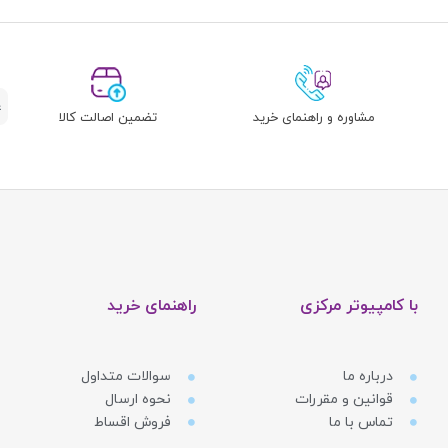
مشاوره و راهنمای خرید
تضمین اصالت کالا
 سرورهای عظیم خود به منابع تغذیه‌ی فوق‌پایداری نیاز دارند که LITE-ON یکی از تأمین‌کنندگان اصلی آ
در این حوزه، LITE-ON با تولید اینورترها (Inverters) یا همان 
د استفاده می‌شوند.
با کامپیوتر مرکزی
راهنمای خرید
درباره ما
سوالات متداول
قوانین و مقررات
نحوه ارسال
تماس با ما
فروش اقساط