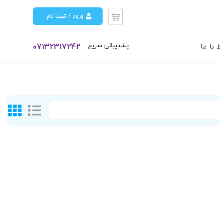
ورود / ثبت نام
پشتیبانی سریع
 با ما
07132317242