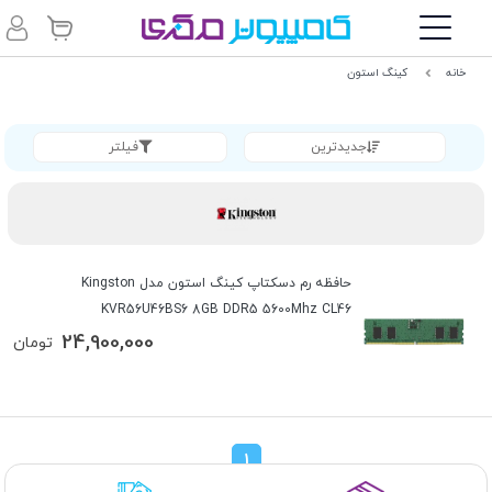
خانه
کینگ استون
جدیدترین
فیلتر
حافظه رم دسکتاپ کینگ استون مدل Kingston
KVR56U46BS6 8GB DDR5 5600Mhz CL46
24,900,000
تومان
1